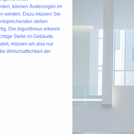
t worden, können Änderungen im
men werden. Dazu müssen Sie
entsprechenden stellen
tig. Der Algorithmus erkennt
ichtige Stelle im Gebäude.
delt, müssen wir also nur
e Wirtschaftlichkeit der