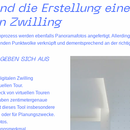
nd die Erstellung ein
n Zwilling
nprozess werden ebenfalls
Panoramafotos
angefertigt. Allerdin
henden
Punktwolke
verknüpft und dementsprechend an der richtig
RGEBEN SICH AUS
gitalen Zwilling
ellen Tour.
k von virtuellen Touren
auben zentimetergenaue
t dieses Tool insbesondere
en oder für Planungszwecke.
tos.
lungsmerkmal.