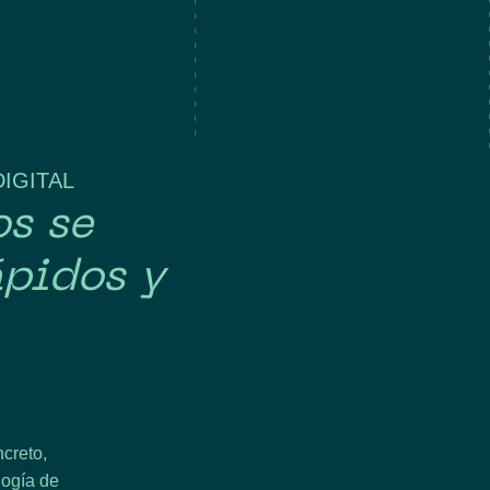
IGITAL
os se
ápidos y
creto,
logía de