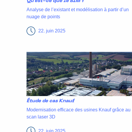
Qu’est-ce que le BIM ?
Analyse de l’existant et modélisation à partir d’un
nuage de points
22. juin 2025
Étude de cas Knauf
Modernisation efficace des usines Knauf grâce au
scan laser 3D
22. juin 2025