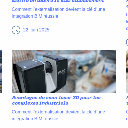
Mettre en œuvre le BIM efficacement
Comment l’externalisation devient la clé d’une
intégration BIM réussie
22. juin 2025
Avantages du scan laser 3D pour les
complexes industriels
Comment l’externalisation devient la clé d’une
intégration BIM réussie