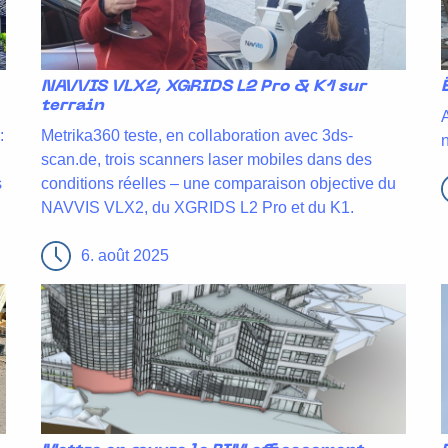
NAVVIS VLX2, XGRIDS L2 Pro & K1 sur
terrain
:
Metrika360 teste, en collaboration avec 3ds-
scan.de, trois scanners laser mobiles dans des
s
conditions réelles – une comparaison objective du
NAVVIS VLX2, du XGRIDS L2 Pro et du K1.
6. août 2025