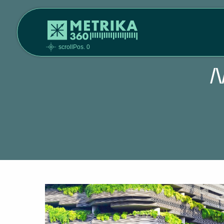
scrollPos. 0
N