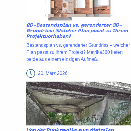
2D-Bestandsplan vs. gerenderter 3D-
Grundriss: Welcher Plan passt zu Ihrem
Projektvorhaben?
Bestandsplan vs. gerenderter Grundriss – welcher
Plan passt zu Ihrem Projekt? Metrika360 liefert
beide aus einem einzigen Aufmaß.
20. März 2026
Von der Punktwolke zum digitalen