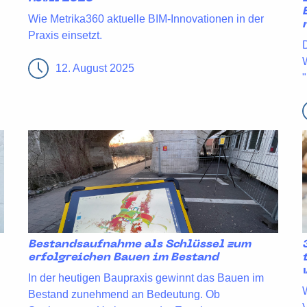
Wie Metrika360 aktuelle BIM-Innovationen in der
Praxis einsetzt.
12. August 2025
Bestandsaufnahme als Schlüssel zum
erfolgreichen Bauen im Bestand
In der heutigen Baupraxis gewinnt das Bauen im
Bestand zunehmend an Bedeutung. Ob