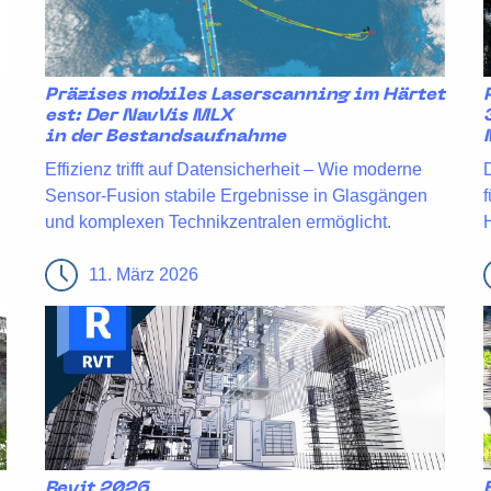
Präzises mobiles Laserscanning im Härtet
est: Der NavVis MLX
in der Bestandsaufnahme
Effizienz trifft auf Datensicherheit – Wie moderne
Sensor-Fusion stabile Ergebnisse in Glasgängen
und komplexen Technikzentralen ermöglicht.
11. März 2026
Revit 2026