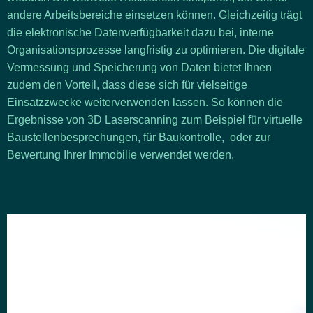
andere Arbeitsbereiche einsetzen können. Gleichzeitig trägt
die elektronische Datenverfügbarkeit dazu bei, interne
Organisationsprozesse langfristig zu optimieren. Die digitale
Vermessung und Speicherung von Daten bietet Ihnen
zudem den Vorteil, dass diese sich für vielseitige
Einsatzzwecke weiterverwenden lassen. So können die
Ergebnisse von 3D Laserscanning zum Beispiel für
virtuelle
Baustellenbesprechungen
, für
Baukontrolle
, oder zur
Bewertung Ihrer Immobilie
verwendet werden.