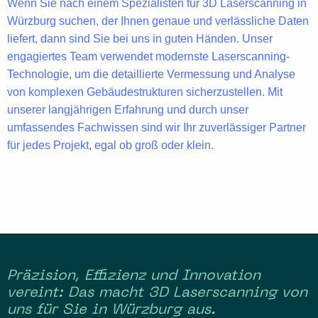
Wenn Sie nach einem Spezialisten für
3D
Laserscanning in
Würzburg
suchen, der Ihnen
genaue und verlässliche Daten
liefert, dann sind Sie bei uns in guten Händen. Unser
engagiertes Team verwendet
modernste Laserscanning-
Technologie
, um die detaillierte Vermessung und Analyse
von
komplexen Gebäudestrukturen
sicherzustellen. Mit
unserer langjährigen Erfahrung und durch unser
umfassendes Fachwissen sind wir Ihr zuverlässiger Partner
für jedes Projekt, egal ob groß oder klein.
Präzision, Effizienz und Innovation
vereint: Das macht 3D Laserscanning von
uns für Sie in Würzburg aus.