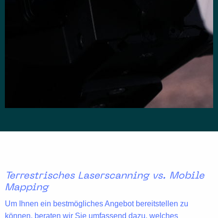
Terrestrisches Laserscanning vs. Mobile
Mapping
Um Ihnen ein bestmögliches Angebot bereitstellen zu
können, beraten wir Sie umfassend dazu, welches