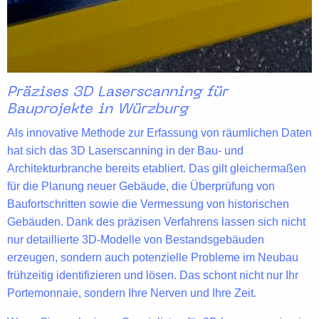
Präzises 3D Laserscanning für
Bauprojekte in Würzburg
Als
innovative Methode
zur Erfassung von räumlichen Daten
hat sich das 3D Laserscanning in der
Bau- und
Architekturbranche
bereits etabliert. Das gilt gleichermaßen
für die Planung neuer Gebäude, die Überprüfung von
Baufortschritten sowie die Vermessung von historischen
Gebäuden. Dank des
präzisen Verfahrens
lassen sich nicht
nur detaillierte 3D-Modelle von Bestandsgebäuden
erzeugen, sondern auch potenzielle Probleme im Neubau
frühzeitig identifizieren und lösen. Das schont nicht nur Ihr
Portemonnaie, sondern Ihre Nerven und Ihre Zeit.