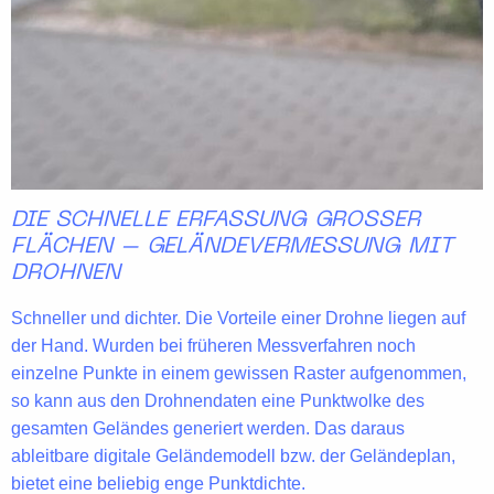
DIE SCHNELLE ERFASSUNG GROSSER F
LÄCHEN – GELÄNDEVERMESSUNG MIT D
ROHNEN
Schneller und dichter. Die
Vorteile
einer Drohne liegen auf
der Hand. Wurden bei früheren Messverfahren noch
einzelne Punkte in einem gewissen Raster aufgenommen,
so kann aus den
Drohnendaten
eine Punktwolke des
gesamten Geländes
generiert werden. Das daraus
ableitbare digitale Geländemodell bzw. der Geländeplan,
bietet eine beliebig enge Punktdichte.