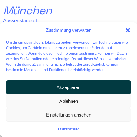
München
Aussenstandort
Waisenhausstraße 2
Zustimmung verwalten
80637 München
+49 (0)89 208049776
Um dir ein optimales Erlebnis zu bieten, verwenden wir Technologien wie
Cookies, um Geräteinformationen zu speichern und/oder darauf
muenchen@metrika360.de
zuzugreifen. Wenn du diesen Technologien zustimmst, können wir Daten
wie das Surfverhalten oder eindeutige IDs auf dieser Website verarbeiten.
Wenn du deine Zustimmung nicht erteilst oder zurückziehst, können
Berlin
bestimmte Merkmale und Funktionen beeinträchtigt werden.
Aussenstandort
Duisburger Straße 15
Akzeptieren
10707 Berlin
+49 (0)30 52006472
Ablehnen
berlin@metrika360.de
Einstellungen ansehen
Dortmund
Datenschutz
Aussenstandort