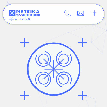
scrollPos. 0