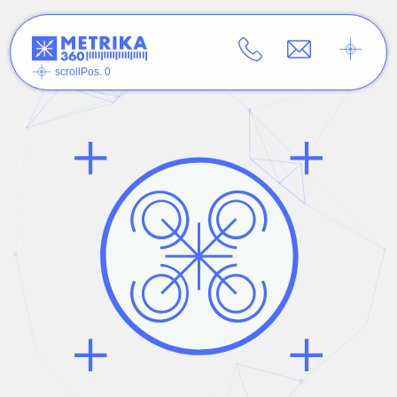
scrollPos. 0