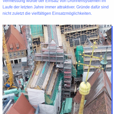
Vermessung
wurde der Einsatz von Drohnensystemen im
Laufe der letzten Jahre immer attraktiver. Gründe dafür sind
nicht zuletzt die
vielfältigen Einsatzmöglichkeiten
.