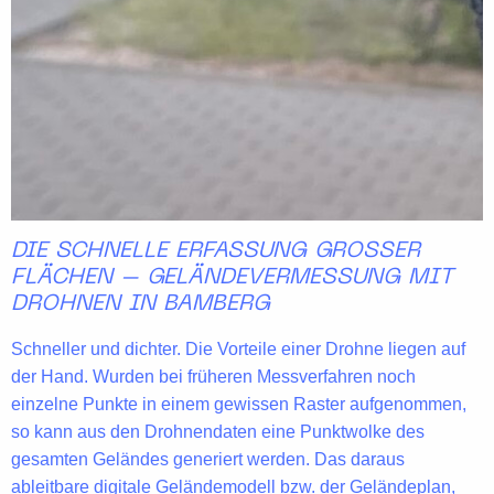
DIE SCHNELLE ERFASSUNG GROSSER F
LÄCHEN – GELÄNDEVERMESSUNG MIT D
ROHNEN IN BAMBERG
Schneller und dichter. Die
Vorteile
einer Drohne liegen auf
der Hand. Wurden bei früheren Messverfahren noch
einzelne Punkte in einem gewissen Raster aufgenommen,
so kann aus den
Drohnendaten
eine Punktwolke des
gesamten Geländes
generiert werden. Das daraus
ableitbare digitale Geländemodell bzw. der Geländeplan,