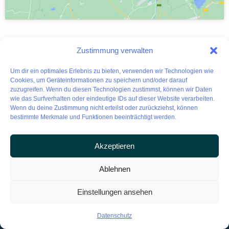
Zustimmung verwalten
Um dir ein optimales Erlebnis zu bieten, verwenden wir Technologien wie
Cookies, um Geräteinformationen zu speichern und/oder darauf
zuzugreifen. Wenn du diesen Technologien zustimmst, können wir Daten
Metrika 360
wie das Surfverhalten oder eindeutige IDs auf dieser Website verarbeiten.
Haben Sie ein Projekt, über das sie reden möchten?
Wenn du deine Zustimmung nicht erteilst oder zurückziehst, können
bestimmte Merkmale und Funktionen beeinträchtigt werden.
KONTAKT
Akzeptieren
Ablehnen
Home
3D-Laserscanning
Leistungen
BIM Koordination
Einstellungen ansehen
Über uns
Gebäudedatenerfassung
für CAFM
Kunden
Datenschutz
Virtuelle Touren
Preise
Digitale Bestandspläne