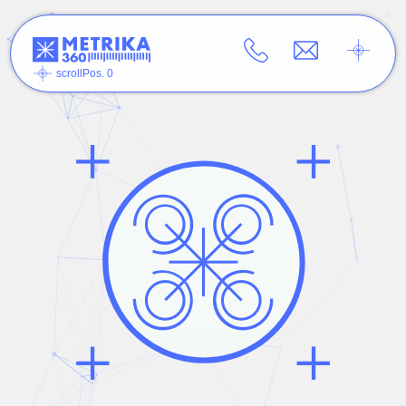
scrollPos. 0