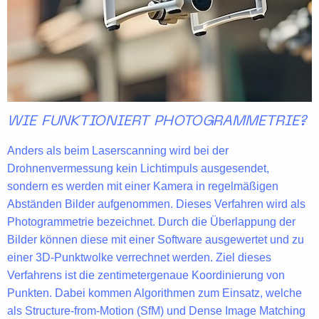
WIE FUNKTIONIERT PHOTOGRAMMETRIE?
Anders als beim Laserscanning wird bei der
Drohnenvermessung kein Lichtimpuls ausgesendet,
sondern es werden mit einer Kamera in regelmäßigen
Abständen Bilder aufgenommen. Dieses Verfahren wird als
Photogrammetrie bezeichnet. Durch die
Überlappung der
Bilder
können diese mit einer Software ausgewertet und zu
einer 3D-Punktwolke verrechnet werden. Ziel dieses
Verfahrens ist die
zentimetergenaue Koordinierung
von
Punkten. Dabei kommen Algorithmen zum Einsatz, welche
als
Structure-from-Motion (SfM)
und
Dense Image Matching