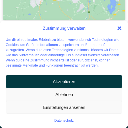
Zustimmung verwalten
Um dir ein optimales Erlebnis zu bieten, verwenden wir Technologien wie
Cookies, um Geräteinformationen zu speichern und/oder darauf
zuzugreifen. Wenn du diesen Technologien zustimmst, können wir Daten
wie das Surfverhalten oder eindeutige IDs auf dieser Website verarbeiten.
Metrika 360
Wenn du deine Zustimmung nicht erteilst oder zurückziehst, können
bestimmte Merkmale und Funktionen beeinträchtigt werden.
Haben Sie ein Projekt, über das sie reden möchten?
Akzeptieren
KONTAKT
Ablehnen
Einstellungen ansehen
Home
3D-Laserscanning
Leistungen
BIM Koordination
Datenschutz
Über uns
Gebäudedatenerfassung
für CAFM
Kunden