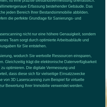
iten, ist eine
präzise Bestandsvermessung
unerlässlich.
d millimetergenaue Erfassung bestehender Gebäude. Das
he jeden Bereich Ihrer Bestandsimmobilie abbilden.
fern die perfekte Grundlage für Sanierungs- und
aserscanning nicht nur eine
höhere Genauigkeit
, sondern
renes Team sorgt durch optimierte Arbeitsabläufe und
Ausgaben für Sie entstehen.
sierung
, wodurch Sie wertvolle Ressourcen einsparen,
n. Gleichzeitig trägt die elektronische Datenverfügbarkeit
g zu optimieren. Die digitale Vermessung und
eil, dass diese sich für vielseitige Einsatzzwecke
e von 3D Laserscanning zum Beispiel für
virtuelle
 zur
Bewertung Ihrer Immobilie
verwendet werden.