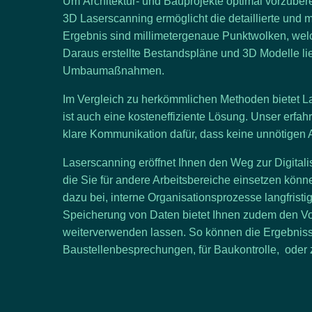
Um
Architektur- und Bauprojekte
optimal vorzubere
3D Laserscanning
ermöglicht die detaillierte un
Ergebnis sind millimetergenaue Punktwolken, welc
Daraus erstellte Bestandspläne und 3D Modelle lie
Umbaumaßnahmen.
Im Vergleich zu herkömmlichen Methoden bietet L
ist auch eine
kosteneffiziente Lösung
. Unser erfah
klare Kommunikation dafür, dass keine unnötigen 
Laserscanning eröffnet Ihnen den Weg zur
Digitali
die Sie für andere Arbeitsbereiche einsetzen könne
dazu bei, interne Organisationsprozesse langfristi
Speicherung von Daten bietet Ihnen zudem den Vort
weiterverwenden lassen. So können die Ergebniss
Baustellenbesprechungen
, für
Baukontrolle
, oder