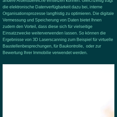
andere Arbeitsbereiche einsetzen können. Gleichzeitig trägt
die elektronische Datenverfügbarkeit dazu bei, interne
Organisationsprozesse langfristig zu optimieren. Die digitale
Vermessung und Speicherung von Daten bietet Ihnen
zudem den Vorteil, dass diese sich für vielseitige
Einsatzzwecke weiterverwenden lassen. So können die
Ergebnisse von 3D Laserscanning zum Beispiel für
virtuelle
Baustellenbesprechungen
, für
Baukontrolle
, oder zur
Bewertung Ihrer Immobilie
verwendet werden.