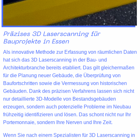
Präzises 3D Laserscanning für
Bauprojekte in Essen
Als
innovative Methode
zur Erfassung von räumlichen Daten
hat sich das 3D Laserscanning in der
Bau- und
Architekturbranche
bereits etabliert. Das gilt gleichermaßen
für die Planung neuer Gebäude, die Überprüfung von
Baufortschritten sowie die Vermessung von historischen
Gebäuden. Dank des
präzisen Verfahrens
lassen sich nicht
nur detaillierte 3D-Modelle von Bestandsgebäuden
erzeugen, sondern auch potenzielle Probleme im Neubau
frühzeitig identifizieren und lösen. Das schont nicht nur Ihr
Portemonnaie, sondern Ihre Nerven und Ihre Zeit.
Wenn Sie nach einem Spezialisten für
3D
Laserscanning in