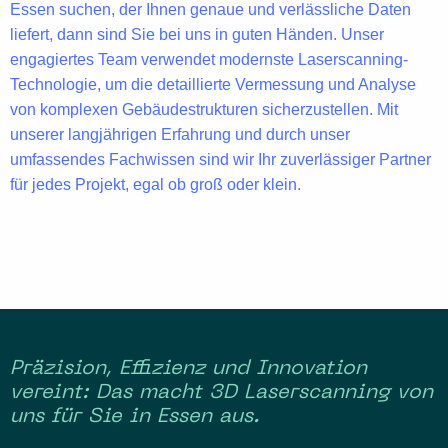
Essen
suchen, der Ihnen
genaue und verlässliche Daten
liefert, dann sind Sie bei uns in guten Händen. Unser
engagiertes Team verwendet
modernste Laserscanning-
Technologie
, um die detaillierte Vermessung und Analyse
von
komplexen Gebäudestrukturen
sicherzustellen. Mit
unserer langjährigen Erfahrung und durch unser
umfassendes Fachwissen sind wir Ihr zuverlässiger Partner
für jedes Projekt, egal ob groß oder klein.
Präzision, Effizienz und Innovation
vereint: Das macht 3D Laserscanning von
uns für Sie in Essen aus.