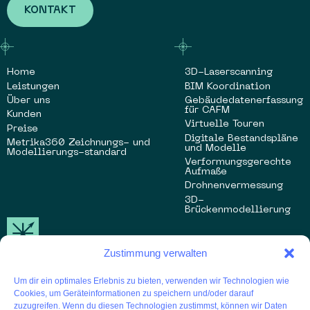
KONTAKT
Home
3D-Laserscanning
Leistungen
BIM Koordination
Über uns
Gebäudedatenerfassung
für CAFM
Kunden
Virtuelle Touren
Preise
Digitale Bestandspläne
Metrika360 Zeichnungs- und
und Modelle
Modellierungs-standard
Verformungsgerechte
Aufmaße
Drohnenvermessung
3D-
Brückenmodellierung
Zustimmung verwalten
Kling & Schrievers Ingenieure AG
Um dir ein optimales Erlebnis zu bieten, verwenden wir Technologien wie
anfrage@metrika360.de
Cookies, um Geräteinformationen zu speichern und/oder darauf
zuzugreifen. Wenn du diesen Technologien zustimmst, können wir Daten