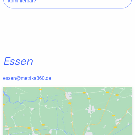
kominierbar?
Essen
essen@metrika360.de